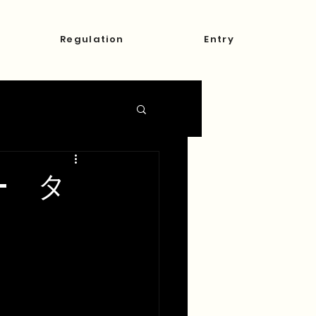
Regulation
Entry
 - タ