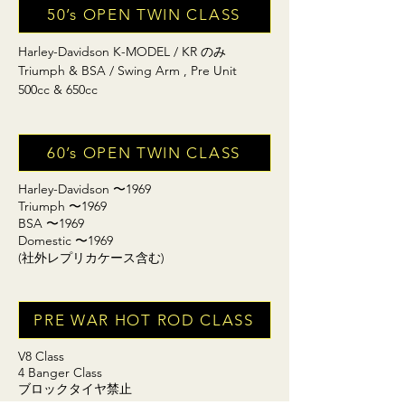
50’s OPEN TWIN CLASS
Harley-Davidson K-MODEL / KR のみ
Triumph & BSA / Swing Arm , Pre Unit
500cc & 650cc
60’s OPEN TWIN CLASS
Harley-Davidson 〜1969
Triumph 〜1969
BSA 〜1969
Domestic 〜1969
(社外レプリカケース含む)
PRE WAR HOT ROD CLASS
V8 Class
4 Banger Class
ブロックタイヤ禁止