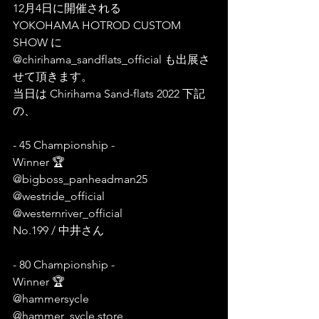
12月4日に開催される
YOKOHAMA HOTROD CUSTOM 
SHOW に
@chirihama_sandflats_official も出展さ
せて頂きます。
当日は Chirihama Sand-flats 2022 下記
の、
- 45 Championship -
Winner 🏆 
@bigboss_panheadman25 
@westride_official 
@westernriver_official 
No.199 / 中井さん
- 80 Championship -
Winner 🏆 
@hammersycle 
@hammer_sycle.store 