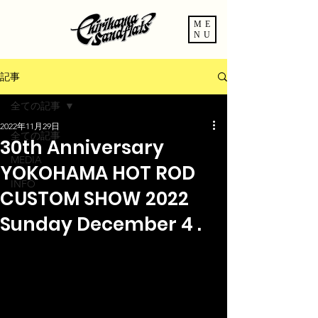
ME
NU
記事
全ての記事
2022年11月29日
全ての記事
30th Anniversary
MEDIA
YOKOHAMA HOT ROD
INFO
CUSTOM SHOW 2022
Sunday December 4 .