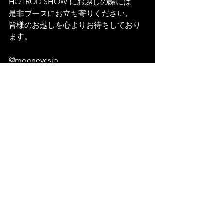
HOTROD SHOW にお越しの際には
是非ブースにお立ち寄りください。
皆様のお越しを心よりお待ちしており
ます。
@mooneyesjp 
@chirihama_sandflats_official 
#mooneyes
#hotrodcustomshow
#chirihama
#chirihamasandflats
#chirihamasandflats2022
すべて表示
最新記事