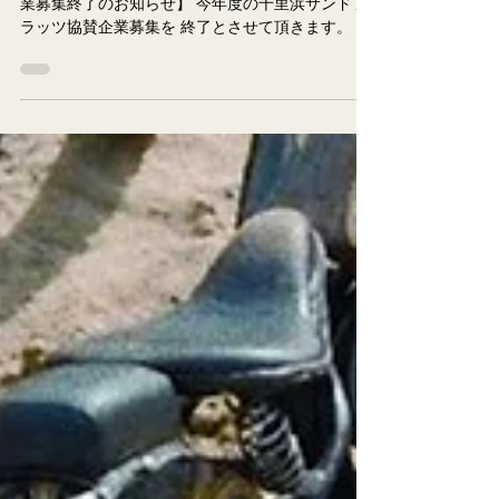
- Thank you for your SPONSORSHIP !! - 【協賛企
業募集終了のお知らせ】 今年度の千里浜サンドフ
ラッツ協賛企業募集を 終了とさせて頂きます。 た
くさんのお申し込み、ご支援をいただき、 誠にあ
りがとうございます。 皆さまのご期待にお応えで
きるイベントとなるよう、 スタッフ一同準備を進
めています！ 開催当日を楽しみにお待ちくださ
い。 ㅤㅤㅤㅤㅤㅤㅤㅤㅤㅤㅤㅤㅤㅤㅤㅤ CHIRIHAMA SAND-FLATS ASSOCIATION . ㅤㅤㅤㅤㅤㅤㅤㅤㅤㅤㅤㅤㅤ
#chirihamasandflats #chirihamasandflats2026 #千里
浜サンドフラッツ #千里浜サンドフラッツ2026